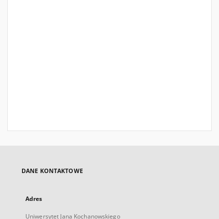
DANE KONTAKTOWE
Adres
Uniwersytet Jana Kochanowskiego