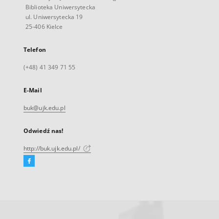
Biblioteka Uniwersytecka
ul. Uniwersytecka 19
25-406 Kielce
Telefon
(+48) 41 349 71 55
E-Mail
buk@ujk.edu.pl
Odwiedź nas!
http://buk.ujk.edu.pl/
Facebook
Link
zewnętrzny,
otworzy
się
w
nowej