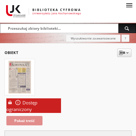
Wyszukiwanie zaawansowane
?
OBIEKT
Dostęp
ograniczony
Pokaż treść