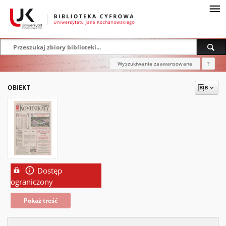
Wyszukiwanie zaawansowane
?
OBIEKT
Dostęp
ograniczony
Pokaż treść