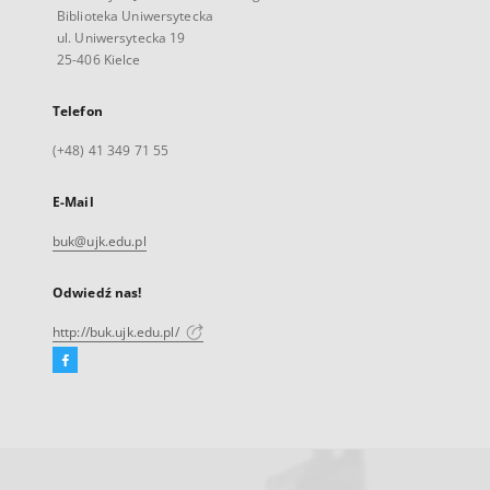
Biblioteka Uniwersytecka
ul. Uniwersytecka 19
25-406 Kielce
Telefon
(+48) 41 349 71 55
E-Mail
buk@ujk.edu.pl
Odwiedź nas!
http://buk.ujk.edu.pl/
Facebook
Link
zewnętrzny,
otworzy
się
w
nowej