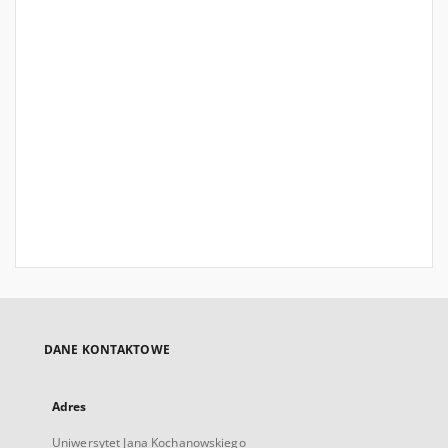
DANE KONTAKTOWE
Adres
Uniwersytet Jana Kochanowskiego