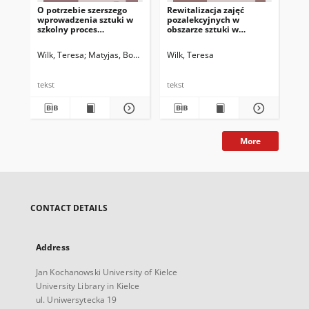
O potrzebie szerszego
Rewitalizacja zajęć
wprowadzenia sztuki w
pozalekcyjnych w
szkolny proces
obszarze sztuki w
edukacyjno-
rodzimym systemie
wychowawczy młodego
edukacyjnym
Wilk, Teresa
Matyjas, Bożena. Red.
Wilk, Teresa
pokolenia
tekst
tekst
More
CONTACT DETAILS
Address
Jan Kochanowski University of Kielce
University Library in Kielce
ul. Uniwersytecka 19