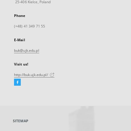
25-406 Kielce, Poland
Phone
(+48) 41 349 71 55
E-Mail
buk@ujk.edu.pl
Visit us!
http://buk.ujk.edu.pl/
Facebook
External
link,
will
open
in
a
SITEMAP
new
tab