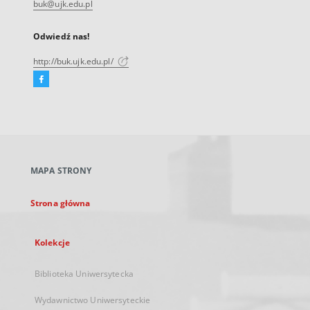
buk@ujk.edu.pl
Odwiedź nas!
http://buk.ujk.edu.pl/
Facebook
Link
zewnętrzny,
otworzy
się
w
nowej
MAPA STRONY
karcie
Strona główna
Kolekcje
Biblioteka Uniwersytecka
Wydawnictwo Uniwersyteckie