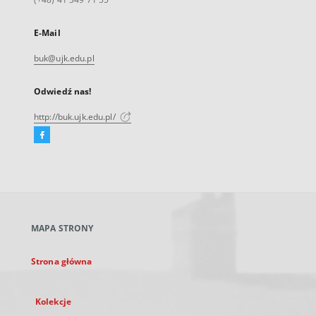
E-Mail
buk@ujk.edu.pl
Odwiedź nas!
http://buk.ujk.edu.pl/
Facebook
Link
zewnętrzny,
otworzy
się
w
nowej
MAPA STRONY
karcie
Strona główna
Kolekcje