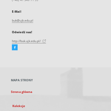
E-Mail
buk@ujk.edu.pl
Odwiedź nas!
http://buk.ujk.edu.pl/
Facebook
Link
zewnętrzny,
otworzy
się
w
nowej
MAPA STRONY
karcie
Strona główna
Kolekcje