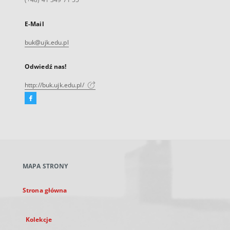
E-Mail
buk@ujk.edu.pl
Odwiedź nas!
http://buk.ujk.edu.pl/
Facebook
Link
zewnętrzny,
otworzy
się
w
nowej
MAPA STRONY
karcie
Strona główna
Kolekcje