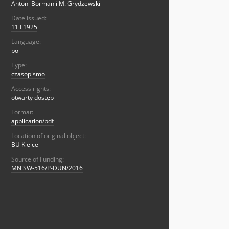
Antoni Borman i M. Grydzewski
Date issued:
11 I 1925
Language:
pol
Type:
czasopismo
Access rights:
otwarty dostęp
Format:
application/pdf
Location of original object:
BU Kielce
Source of Funding:
MNiSW-516/P-DUN/2016