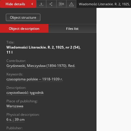
Hide details
Wiadomości Literackie. R. 2, 1925, n
Object structure
Object description
Files list
Title:
Wiadomości Literackie. R. 2, 1925, nr 2 (54),
11 I
Contributor:
Grydzewski, Mieczysław (1894-1970). Red.
Keywords:
czasopisma polskie -- 1918-1939 r.
Description:
częstotliwość: tygodnik
Place of publishing:
Warszawa
Physical description:
6 s. ; 39 cm
Publisher: