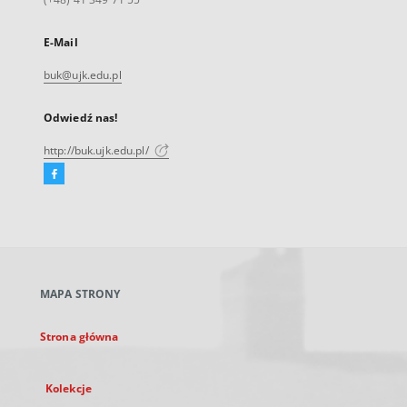
E-Mail
buk@ujk.edu.pl
Odwiedź nas!
http://buk.ujk.edu.pl/
Facebook
Link
zewnętrzny,
otworzy
się
w
nowej
MAPA STRONY
karcie
Strona główna
Kolekcje