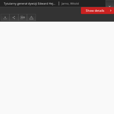
Tytularny generał dywizji Edward Hejdukiewicz (1868–1932).Zarys biografii
Jarno, Witold
Show details