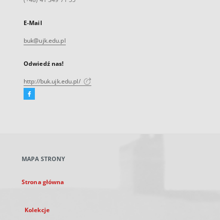
E-Mail
buk@ujk.edu.pl
Odwiedź nas!
http://buk.ujk.edu.pl/
Facebook
Link
zewnętrzny,
otworzy
się
w
nowej
MAPA STRONY
karcie
Strona główna
Kolekcje