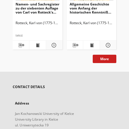
Namen- und Sachregister
Allgemeine Geschichte
Al
zu der siebenten Auflage
vom Anfang der
vo
von Carl von Rotteck's
historischen Kenntniß
fra
Allgemeine Geschichte in
bis auf unsere Zeiten :
bis
neun Bänden.
für denkende
hei
Rotteck, Karl von (1775-1840)
Rotteck, Karl von (1775-1840)
Rot
Geschichtsfreunde. Bd. 1
de
Ge
tekst
More
CONTACT DETAILS
Address
Jan Kochanowski University of Kielce
University Library in Kielce
ul. Uniwersytecka 19