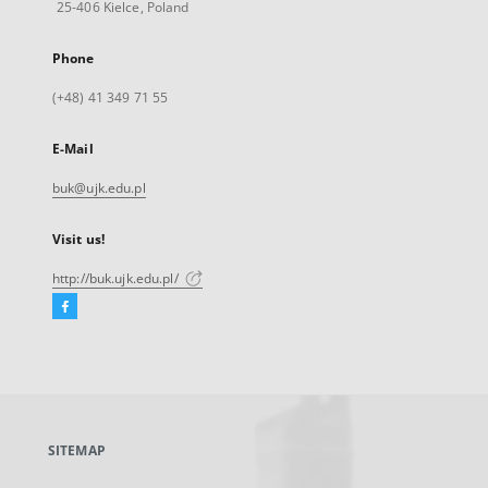
25-406 Kielce, Poland
Phone
(+48) 41 349 71 55
E-Mail
buk@ujk.edu.pl
Visit us!
http://buk.ujk.edu.pl/
Facebook
External
link,
will
open
in
a
SITEMAP
new
tab