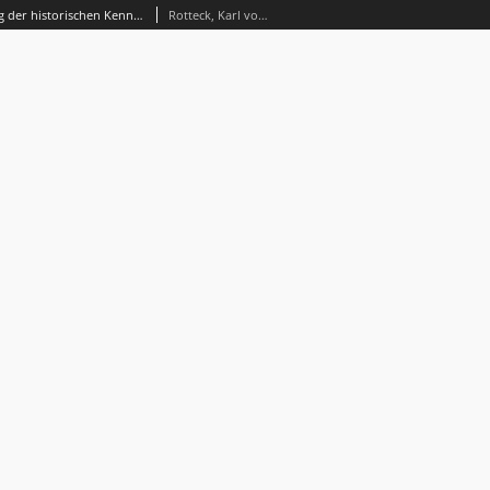
Allgemeine Geschichte vom Anfang der historischen Kenntniß bis auf unsere Zeiten : für denkende Geschichtsfreunde. Bd. 1
Rotteck, Karl von (1775-1840)