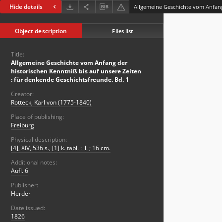
Hide details
Object description
Files list
Title:
Allgemeine Geschichte vom Anfang der
historischen Kenntniß bis auf unsere Zeiten
: für denkende Geschichtsfreunde. Bd. 1
Creator:
Rotteck, Karl von (1775-1840)
Place of publishing:
Freiburg
Physical description:
[4], XIV, 536 s., [1] k. tabl. : il. ; 16 cm.
Additional notes:
Aufl. 6
Publisher:
Herder
Date issued:
1826