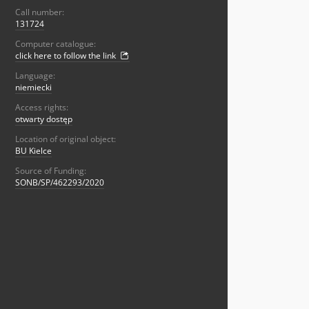
Call number:
131724
Computer catalogue:
click here to follow the link
Language:
niemiecki
Access rights:
otwarty dostęp
Location of original object:
BU Kielce
Source of Funding:
SONB/SP/462293/2020