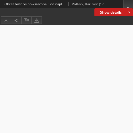
Obraz historyi powszechnej : od najdawniejszych do najnowszych czasów. T. 3
Rotteck, Karl von (1775-1840)
Show details