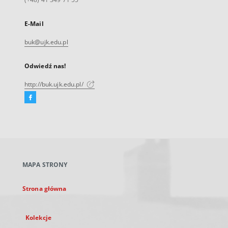
E-Mail
buk@ujk.edu.pl
Odwiedź nas!
http://buk.ujk.edu.pl/
Facebook
Link
zewnętrzny,
otworzy
się
w
nowej
MAPA STRONY
karcie
Strona główna
Kolekcje