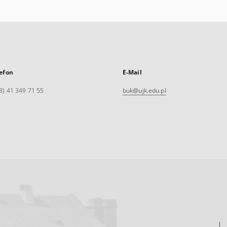
efon
E-Mail
8) 41 349 71 55
buk@ujk.edu.pl