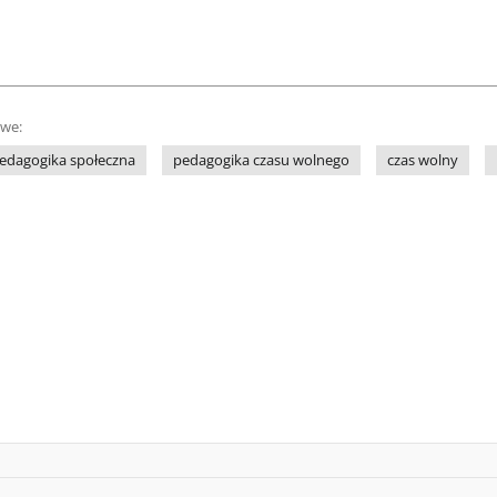
owe:
edagogika społeczna
pedagogika czasu wolnego
czas wolny