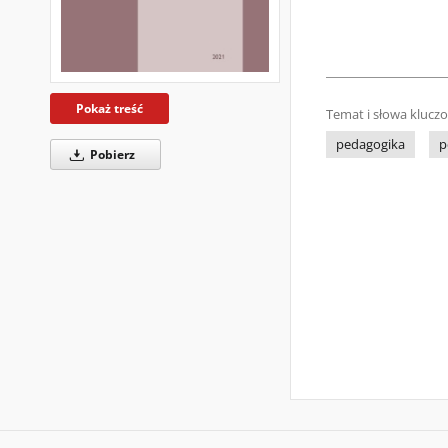
Pokaż treść
Temat i słowa klucz
pedagogika
p
Pobierz