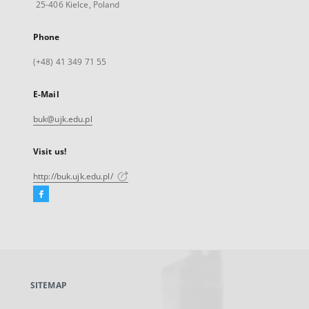
25-406 Kielce, Poland
Phone
(+48) 41 349 71 55
E-Mail
buk@ujk.edu.pl
Visit us!
http://buk.ujk.edu.pl/
Facebook
External
link,
will
open
in
a
SITEMAP
new
tab