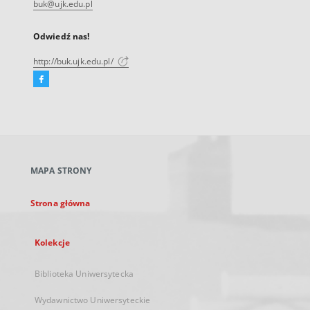
buk@ujk.edu.pl
Odwiedź nas!
http://buk.ujk.edu.pl/
Facebook
Link
zewnętrzny,
otworzy
się
w
nowej
MAPA STRONY
karcie
Strona główna
Kolekcje
Biblioteka Uniwersytecka
Wydawnictwo Uniwersyteckie