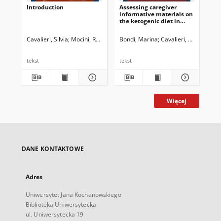
Introduction
Assessing caregiver
informative materials on
the ketogenic diet in
Italy: A textual
ethnographic approach
Cavalieri, Silvia
Mocini, Renzo
Turnbull, Judith
Bondi, Marina
Cavalieri, Silvia
March
tekst
tekst
Więcej
DANE KONTAKTOWE
Adres
Uniwersytet Jana Kochanowskiego
Biblioteka Uniwersytecka
ul. Uniwersytecka 19