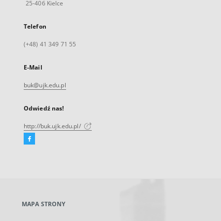
25-406 Kielce
Telefon
(+48) 41 349 71 55
E-Mail
buk@ujk.edu.pl
Odwiedź nas!
http://buk.ujk.edu.pl/
Facebook
Link
zewnętrzny,
otworzy
się
w
nowej
MAPA STRONY
karcie