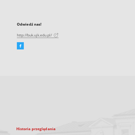
Odwiedź nas!
http://buk.ujk.edu.pl/
Facebook
Link
zewnętrzny,
otworzy
się
w
nowej
karcie
Historia przeglądania