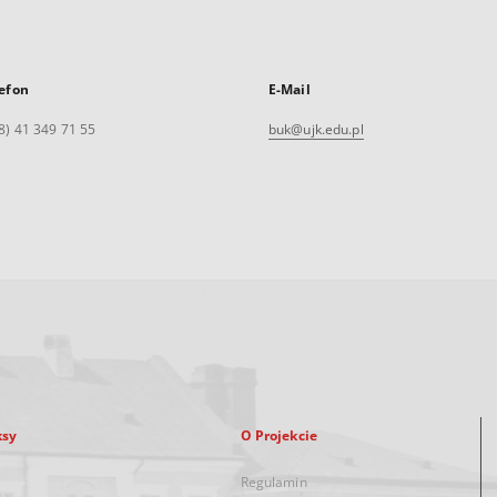
efon
E-Mail
8) 41 349 71 55
buk@ujk.edu.pl
ksy
O Projekcie
Regulamin