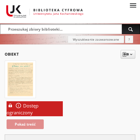
Wyszukiwanie zaawansowane
?
OBIEKT
Dostęp
ograniczony
Pokaż treść