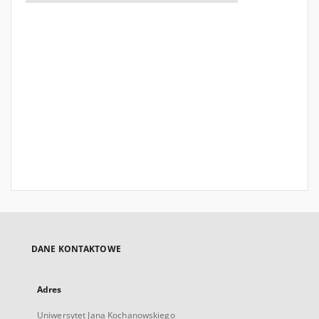
DANE KONTAKTOWE
Adres
Uniwersytet Jana Kochanowskiego