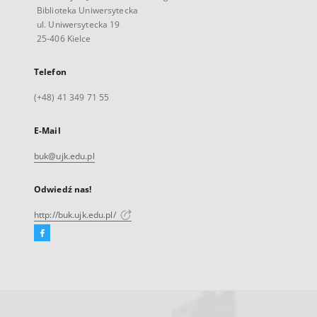
Biblioteka Uniwersytecka
ul. Uniwersytecka 19
25-406 Kielce
Telefon
(+48) 41 349 71 55
E-Mail
buk@ujk.edu.pl
Odwiedź nas!
http://buk.ujk.edu.pl/
Facebook
Link
zewnętrzny,
otworzy
się
w
nowej