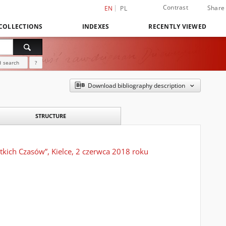
Contrast
Share
EN
PL
COLLECTIONS
INDEXES
RECENTLY VIEWED
 search
?
Download bibliography description
STRUCTURE
kich Czasów”, Kielce, 2 czerwca 2018 roku