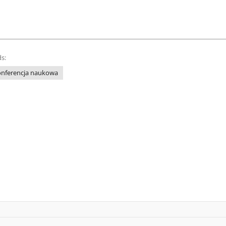
s:
onferencja naukowa