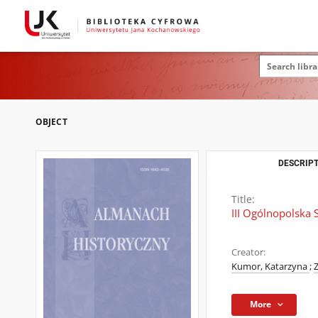
OBJECT
DESCRIPT
Title:
III Ogólnopolska
Creator:
Kumor, Katarzyna
;
More