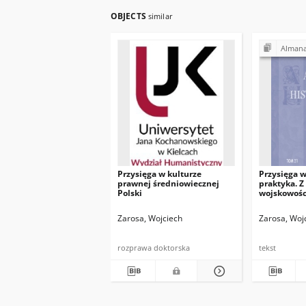
OBJECTS
similar
Almana
Przysięga w kulturze
Przysięga w
prawnej średniowiecznej
praktyka. Z
Polski
wojskowości
powszechnej
Niewiński, 
Zarosa, Wojciech
Zarosa, Woj
Oświęcim 20
rozprawa doktorska
tekst