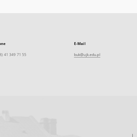
one
E-Mail
8) 41 349 71 55
buk@ujk.edu.pl