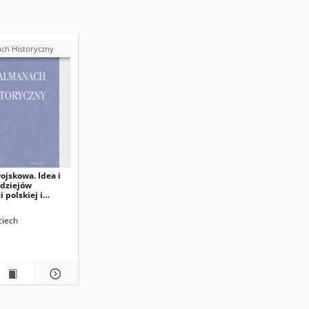
ch Historyczny
ojskowa. Idea i
 dziejów
 polskiej i
, red. A.
Napoleon V,
ciech
16, ss. 208