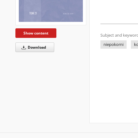
Show content
Subject and keyword
niepokorni
k
Download