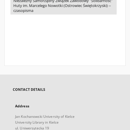
Niezależny Samorządny Związek Zawodowy "Solidarność"
Huty im. Marcelego Nowotki (Ostrowiec Świętokrzyski) --
czasopisma
CONTACT DETAILS
Address
Jan Kochanowski University of Kielce
University Library in Kielce
ul. Uniwersytecka 19