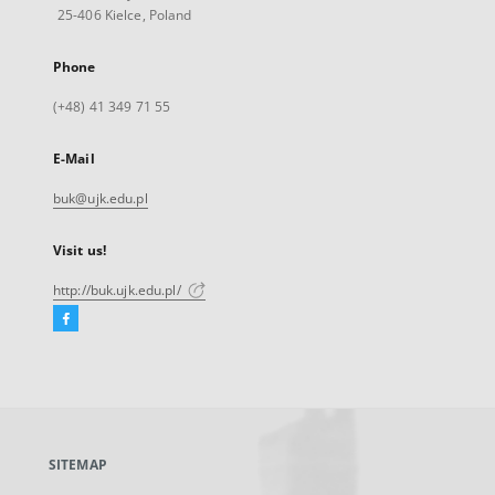
25-406 Kielce, Poland
Phone
(+48) 41 349 71 55
E-Mail
buk@ujk.edu.pl
Visit us!
http://buk.ujk.edu.pl/
Facebook
External
link,
will
open
in
a
SITEMAP
new
tab