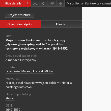
Hide details
Object structure
Object description
Files list
Title:
Major Roman Kurkiewicz – członek grupy
„dywersyjno-szpiegowskiej” w polskim
lotnictwie wojskowym w latach 1948–1952
Group publication title:
Almanach Historyczny
Creator:
Przeniosło, Marek
;
Arabski, Michał
Keywords:
represje stalinowskie w wojsku polskim
;
historia
polskiego lotnictwa
Place of publishing:
Kielce
ISSN:
1642-4530