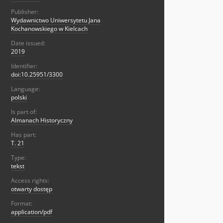
Publisher:
Wydawnictwo Uniwersytetu Jana
Kochanowskiego w Kielcach
Date issued:
2019
Identifier:
doi:10.25951/3300
Language:
polski
Is part of:
Almanach Historyczny
Has part:
T. 21
Type:
tekst
Access rights:
otwarty dostęp
Format:
application/pdf