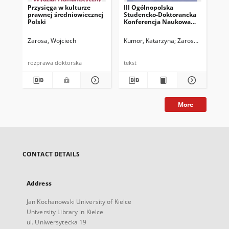
Przysięga w kulturze
III Ogólnopolska
prawnej średniowiecznej
Studencko-Doktorancka
Polski
Konferencja Naukowa
„Niepokorni Wszystkich
Czasów”, Kielce, 2
Zarosa, Wojciech
Kumor, Katarzyna
Zarosa, Wojciech
czerwca 2018 roku
rozprawa doktorska
tekst
More
CONTACT DETAILS
Address
Jan Kochanowski University of Kielce
University Library in Kielce
ul. Uniwersytecka 19