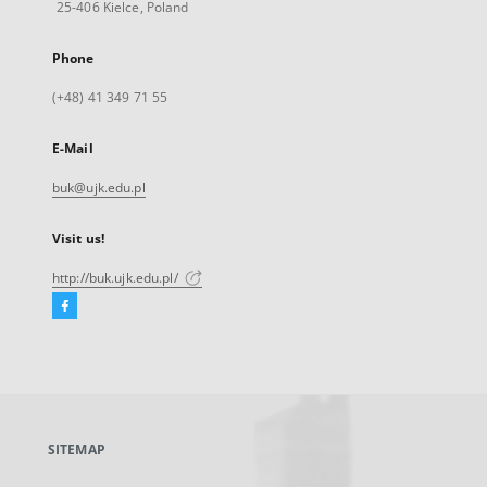
25-406 Kielce, Poland
Phone
(+48) 41 349 71 55
E-Mail
buk@ujk.edu.pl
Visit us!
http://buk.ujk.edu.pl/
Facebook
External
link,
will
open
in
a
SITEMAP
new
tab