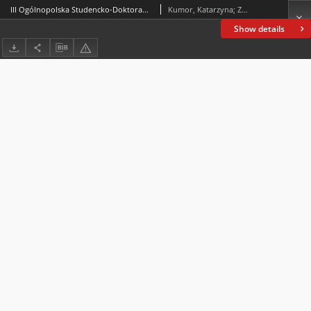
III Ogólnopolska Studencko-Doktorancka Konferencja Naukowa „Niepokorni Wszystkich Czasów”, Kielce, 2 czerwca 2018 roku
Kumor, Katarzyna; Zarosa, Wojciech
Show details