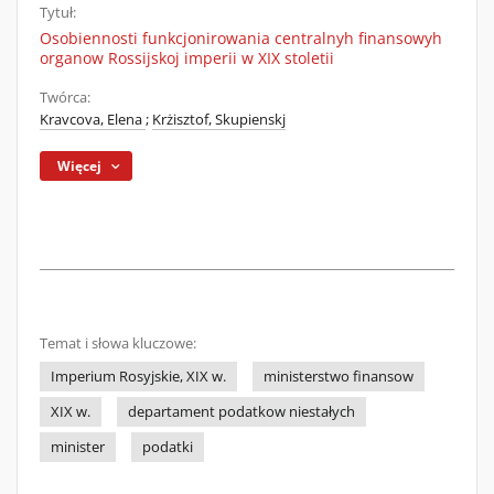
Tytuł:
Osobiennosti funkcjonirowania centralnyh finansowyh
organow Rossijskoj imperii w XIX stoletii
Twórca:
Kravcova, Elena
;
Krżisztof, Skupienskj
Więcej
Temat i słowa kluczowe:
Imperium Rosyjskie, XIX w.
ministerstwo finansow
XIX w.
departament podatkow niestałych
minister
podatki