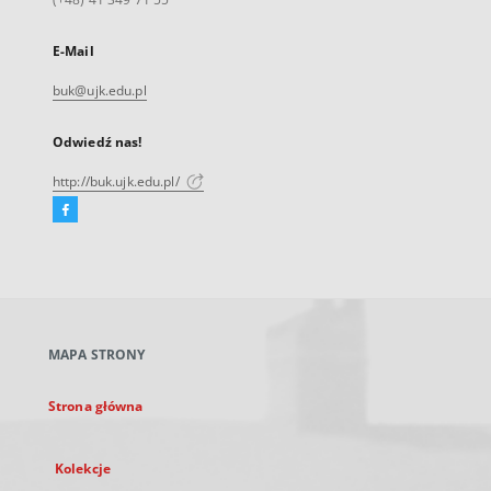
E-Mail
buk@ujk.edu.pl
Odwiedź nas!
http://buk.ujk.edu.pl/
Facebook
Link
zewnętrzny,
otworzy
się
w
nowej
MAPA STRONY
karcie
Strona główna
Kolekcje