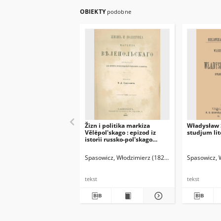
OBIEKTY
podobne
Žizn i politika markiza
Władysław 
Vělëpol'skago : epizod iz
studjum lit
istorìi russko-pol'skago
konflikta i voprosa
Spasowicz, Włodzimierz (1829-1906)
Spasowicz, 
tekst
tekst