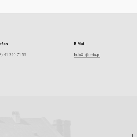
efon
E-Mail
8) 41 349 71 55
buk@ujk.edu.pl