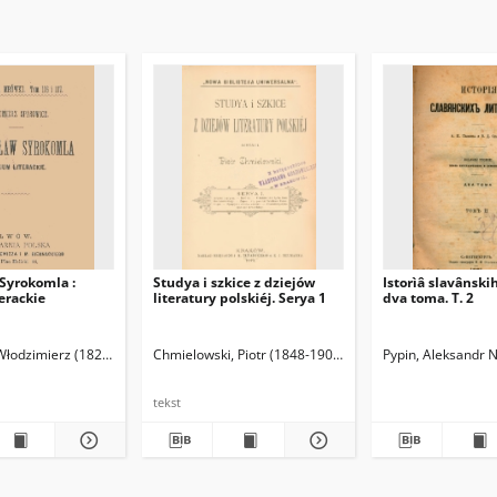
Syrokomla :
Studya i szkice z dziejów
Istorìâ slavânskih
erackie
literatury polskiéj. Serya 1
dva toma. T. 2
Włodzimierz (1829-1906)
Chmielowski, Piotr (1848-1904)
Pypin, Aleksandr N
tekst