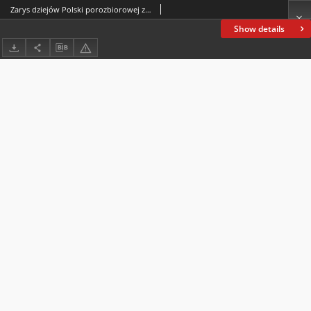
Zarys dziejów Polski porozbiorowej z dodaniem najważniejszych wiadomości z literatury i geografii polskiej
Show details