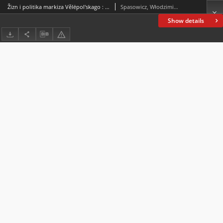
Žizn i politika markiza Vělëpol'skago : epizod iz istorìi russko-pol'skago konflikta i voprosa
Spasowicz, Włodzimierz (1829-1906)
Show details