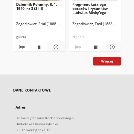
Dziennik Poranny. R. 1,
Fragment katalogu
Ka
1940, nr 3 (3 III)
obrazów i rysunków
Lu
Ludwika Misky’ego
zna
zbi
Ze
Zegadłowicz, Emil (1888-1941)
Reischer Leopold (red. naczelny)
Zegadłowicz, Emil (1888-1941)
Haman
Zeg
gazeta
rękopis
ręk
Więcej
DANE KONTAKTOWE
Adres
Uniwersytet Jana Kochanowskiego
Biblioteka Uniwersytecka
ul. Uniwersytecka 19