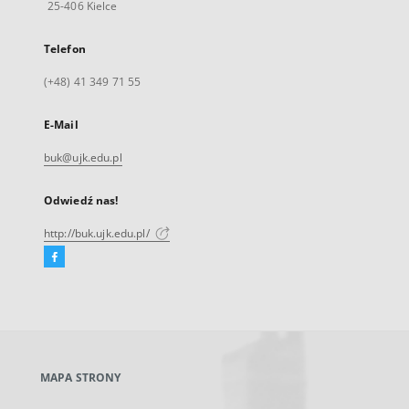
25-406 Kielce
Telefon
(+48) 41 349 71 55
E-Mail
buk@ujk.edu.pl
Odwiedź nas!
http://buk.ujk.edu.pl/
Facebook
Link
zewnętrzny,
otworzy
się
w
nowej
MAPA STRONY
karcie