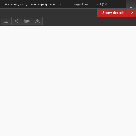
Materiały dotyczące współpracy Emila Zegadłowicza z rozgłośnią radiową w Poznaniu
Zegadłowicz, Emil (1888-1941)
Show details