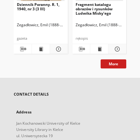
Dziennik Poranny. R. 1,
Fragment katalogu
Ka
1940, nr 3 (3 III)
obrazów i rysunków
Lu
Ludwika Misky’ego
zna
zbi
Ze
Zegadłowicz, Emil (1888-1941)
Reischer Leopold (red. naczelny)
Zegadłowicz, Emil (1888-1941)
Haman
Zeg
gazeta
rękopis
ręk
More
CONTACT DETAILS
Address
Jan Kochanowski University of Kielce
University Library in Kielce
ul. Uniwersytecka 19