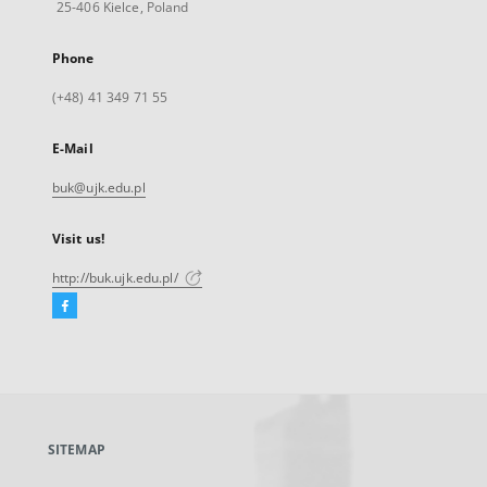
25-406 Kielce, Poland
Phone
(+48) 41 349 71 55
E-Mail
buk@ujk.edu.pl
Visit us!
http://buk.ujk.edu.pl/
Facebook
External
link,
will
open
in
a
SITEMAP
new
tab