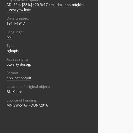
AD, 56 s. [28 k.] ; 20,5x17 cm ; rkp., opr. miękka
– zeszyt w linie
Date created:
1914–1917
Language:
pol
Type:
rękopis
Access rights:
otwarty dostęp
Format:
application/pdf
Location of original object:
BU Kielce
Source of Funding:
MNiSW-516/P-DUN/2016