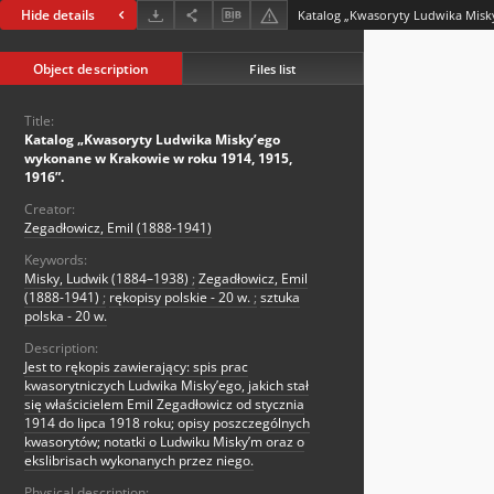
Hide details
Object description
Files list
Title:
Katalog „Kwasoryty Ludwika Misky’ego
wykonane w Krakowie w roku 1914, 1915,
1916”.
Creator:
Zegadłowicz, Emil (1888-1941)
Keywords:
Misky, Ludwik (1884–1938)
;
Zegadłowicz, Emil
(1888-1941)
;
rękopisy polskie - 20 w.
;
sztuka
polska - 20 w.
Description:
Jest to rękopis zawierający: spis prac
kwasorytniczych Ludwika Misky’ego, jakich stał
się właścicielem Emil Zegadłowicz od stycznia
1914 do lipca 1918 roku; opisy poszczególnych
kwasorytów; notatki o Ludwiku Misky’m oraz o
ekslibrisach wykonanych przez niego.
Physical description: