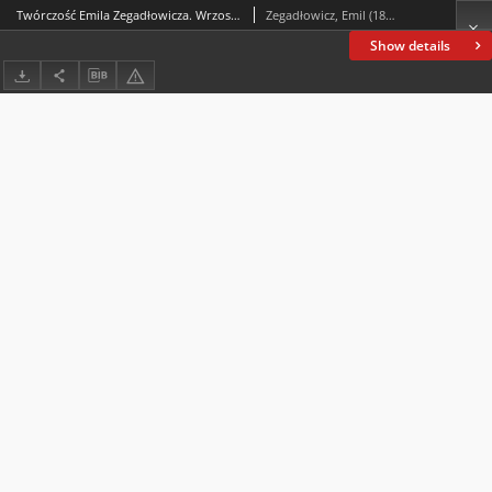
Twórczość Emila Zegadłowicza. Wrzosy : poemat (fragmenty)
Zegadłowicz, Emil (1888-1941)
Show details