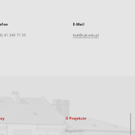
efon
E-Mail
8) 41 349 71 55
buk@ujk.edu.pl
ksy
O Projekcie
Regulamin