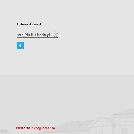
Odwiedź nas!
http://buk.ujk.edu.pl/
Facebook
Link
zewnętrzny,
otworzy
się
w
nowej
karcie
Historia przeglądania