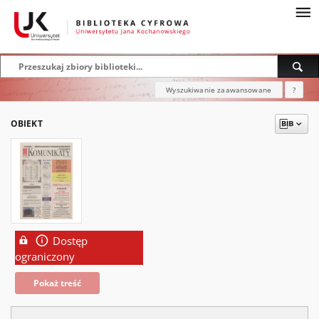
Wyszukiwanie zaawansowane
?
OBIEKT
Dostęp
ograniczony
Pokaż treść