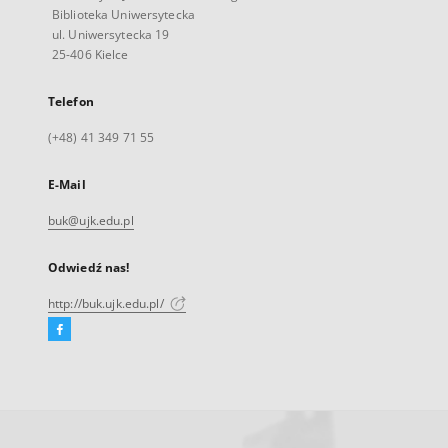
Biblioteka Uniwersytecka
ul. Uniwersytecka 19
25-406 Kielce
Telefon
(+48) 41 349 71 55
E-Mail
buk@ujk.edu.pl
Odwiedź nas!
http://buk.ujk.edu.pl/
Facebook
Link
zewnętrzny,
otworzy
się
w
nowej