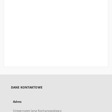
DANE KONTAKTOWE
Adres
Uniwersytet Jana Kochanowskiego