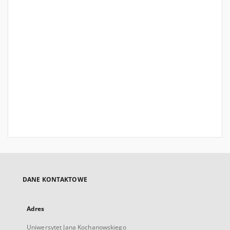
DANE KONTAKTOWE
Adres
Uniwersytet Jana Kochanowskiego