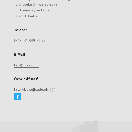
Biblioteka Uniwersytecka
ul. Uniwersytecka 19
25-406 Kielce
Telefon
(+48) 41 349 71 55
E-Mail
buk@ujk.edu.pl
Odwiedź nas!
http://buk.ujk.edu.pl/
Facebook
Link
zewnętrzny,
otworzy
się
w
nowej