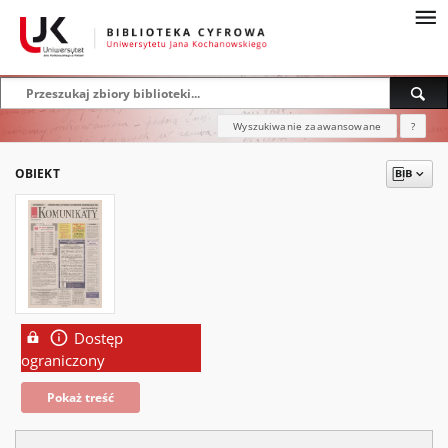
Wyszukiwanie zaawansowane
?
OBIEKT
Dostęp
ograniczony
Pokaż treść