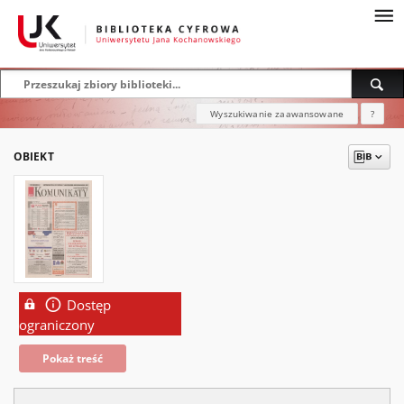
Wyszukiwanie zaawansowane
?
OBIEKT
Dostęp
ograniczony
Pokaż treść