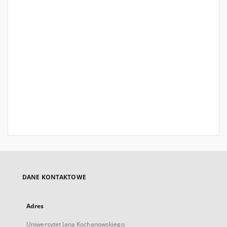
DANE KONTAKTOWE
Adres
Uniwersytet Jana Kochanowskiego