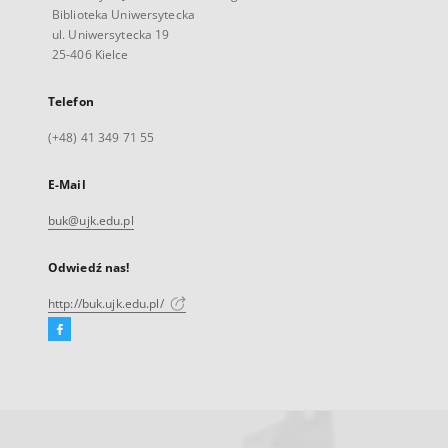
Biblioteka Uniwersytecka
ul. Uniwersytecka 19
25-406 Kielce
Telefon
(+48) 41 349 71 55
E-Mail
buk@ujk.edu.pl
Odwiedź nas!
http://buk.ujk.edu.pl/
Facebook
Link
zewnętrzny,
otworzy
się
w
nowej