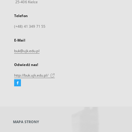
25-406 Kielce
Telefon
(+48) 41 349 71 55
E-Mail
buk@ujk.edu.pl
Odwiedź nas!
http://buk.ujk.edu.pl/
Facebook
Link
zewnętrzny,
otworzy
się
w
nowej
MAPA STRONY
karcie