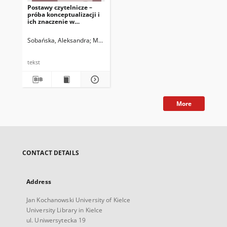
Postawy czytelnicze –
próba konceptualizacji i
ich znaczenie w
badaniach edukacyjnych
Sobańska, Aleksandra
Matyjas, Bożena. Red.
tekst
More
CONTACT DETAILS
Address
Jan Kochanowski University of Kielce
University Library in Kielce
ul. Uniwersytecka 19