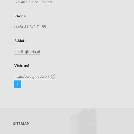
25-406 Kielce, Poland
Phone
(+48) 41 349 71 55
E-Mail
buk@ujk.edu.pl
Visit us!
http://buk.ujk.edu.pl/
Facebook
External
link,
will
open
in
a
SITEMAP
new
tab