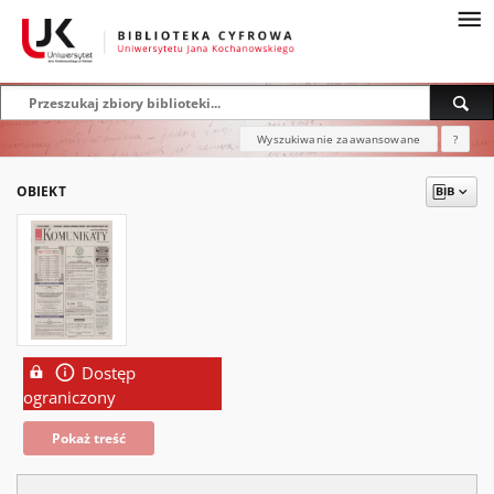
Wyszukiwanie zaawansowane
?
OBIEKT
Dostęp
ograniczony
Pokaż treść