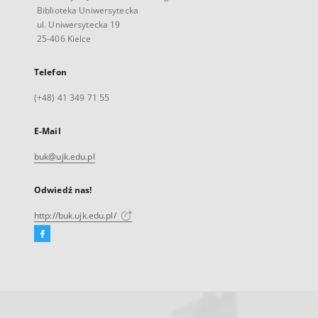
Biblioteka Uniwersytecka
ul. Uniwersytecka 19
25-406 Kielce
Telefon
(+48) 41 349 71 55
E-Mail
buk@ujk.edu.pl
Odwiedź nas!
http://buk.ujk.edu.pl/
Facebook
Link
zewnętrzny,
otworzy
się
w
nowej