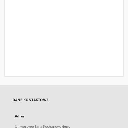
DANE KONTAKTOWE
Adres
Uniwersytet Jana Kochanowskiego