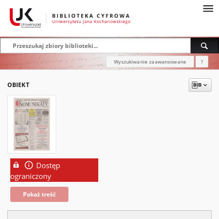
Wyszukiwanie zaawansowane
?
OBIEKT
Dostęp
ograniczony
Pokaż treść