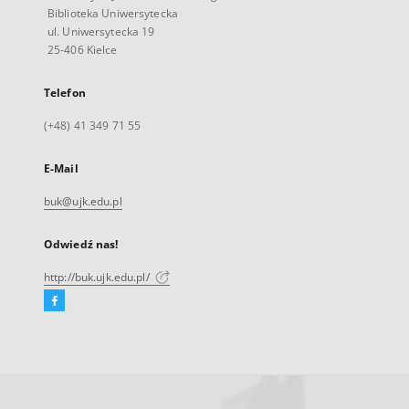
Biblioteka Uniwersytecka
ul. Uniwersytecka 19
25-406 Kielce
Telefon
(+48) 41 349 71 55
E-Mail
buk@ujk.edu.pl
Odwiedź nas!
http://buk.ujk.edu.pl/
Facebook
Link
zewnętrzny,
otworzy
się
w
nowej