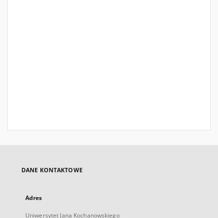
DANE KONTAKTOWE
Adres
Uniwersytet Jana Kochanowskiego