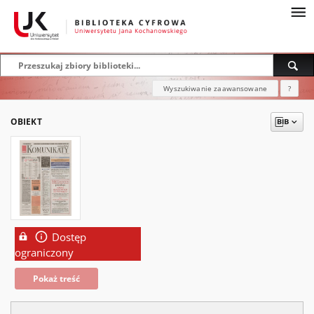
Wyszukiwanie zaawansowane
?
OBIEKT
Dostęp
ograniczony
Pokaż treść