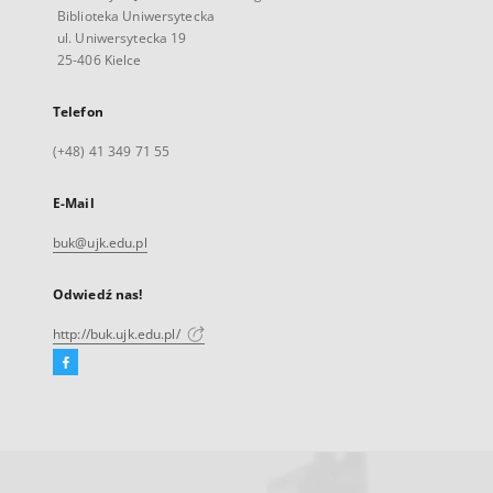
Biblioteka Uniwersytecka
ul. Uniwersytecka 19
25-406 Kielce
Telefon
(+48) 41 349 71 55
E-Mail
buk@ujk.edu.pl
Odwiedź nas!
http://buk.ujk.edu.pl/
Facebook
Link
zewnętrzny,
otworzy
się
w
nowej