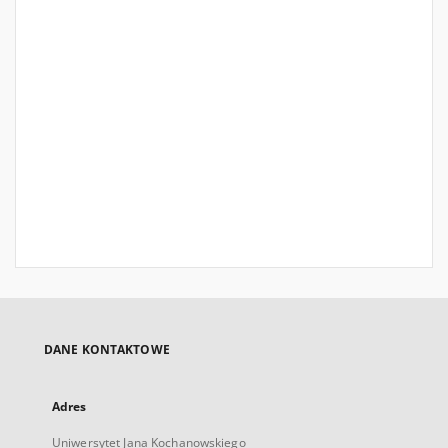
DANE KONTAKTOWE
Adres
Uniwersytet Jana Kochanowskiego