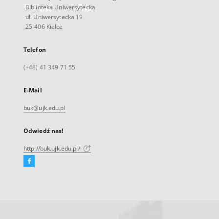
Biblioteka Uniwersytecka
ul. Uniwersytecka 19
25-406 Kielce
Telefon
(+48) 41 349 71 55
E-Mail
buk@ujk.edu.pl
Odwiedź nas!
http://buk.ujk.edu.pl/
Facebook
Link
zewnętrzny,
otworzy
się
w
nowej