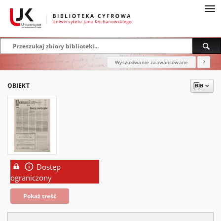
Wyszukiwanie zaawansowane
?
OBIEKT
Dostęp
ograniczony
Pokaż treść