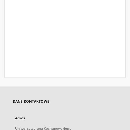
DANE KONTAKTOWE
Adres
Uniwersytet Jana Kochanowskiego