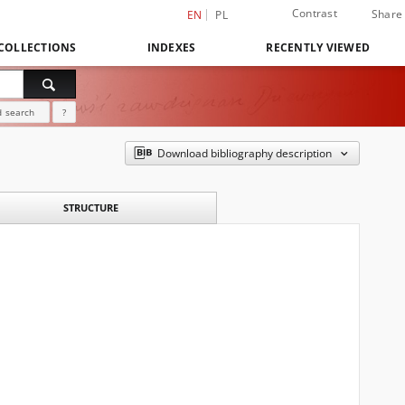
Contrast
Share
EN
PL
COLLECTIONS
INDEXES
RECENTLY VIEWED
 search
?
Download bibliography description
STRUCTURE