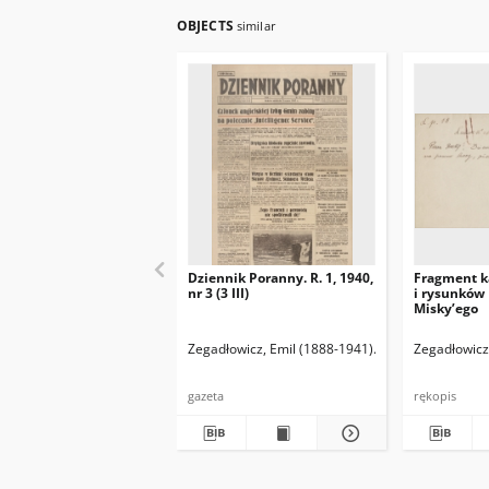
OBJECTS
similar
Dziennik Poranny. R. 1, 1940,
Fragment k
nr 3 (3 III)
i rysunków
Misky’ego
Zegadłowicz, Emil (1888-1941)
Reischer Leopold 
Zegadłowicz
gazeta
rękopis