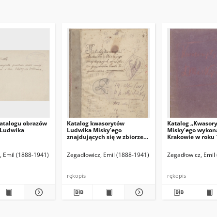
atalogu obrazów
Katalog kwasorytów
Katalog „Kwasor
 Ludwika
Ludwika Misky’ego
Misky’ego wykon
znajdujących się w zbiorze
Krakowie w roku 
gorzeńskim Emila
1916”.
Zegadłowicza
(red. naczelny)
, Emil (1888-1941)
Hamann Bruno. Red. odpowiedzialny
Zegadłowicz, Emil (1888-1941)
Zegadłowicz, Emil
rękopis
rękopis