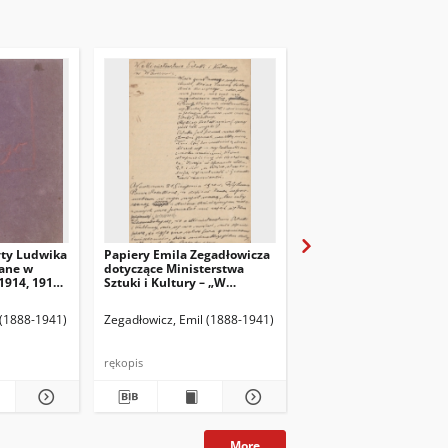
yty Ludwika
Papiery Emila Zegadłowicza
Papiery Emila Zegadło
ane w
dotyczące Ministerstwa
dotyczące Ministerstw
1914, 1915,
Sztuki i Kultury – „W
Sztuki i Kultury – pism
Ministerstwie Kultury i
które wyszły z MSiK
Sztuki”, artykuł
 (1888-1941)
Zegadłowicz, Emil (1888-1941)
Zegadłowicz, Emil (1888
rękopis
rękopis
More