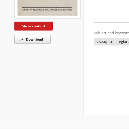
Show content
Subject and keyword
Download
czasopisma regiona