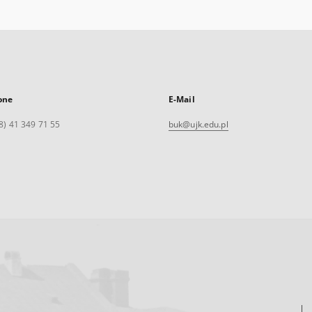
one
E-Mail
8) 41 349 71 55
buk@ujk.edu.pl