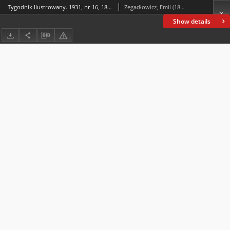
Tygodnik Ilustrowany. 1931, nr 16, 18 IV
Zegadłowicz, Emil (1888-1941)
Show details