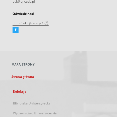
buk@ujk.edu.pl
Odwiedź nas!
http://buk.ujk.edu.pl/
Facebook
Link
zewnętrzny,
otworzy
się
w
nowej
MAPA STRONY
karcie
Strona główna
Kolekcje
Biblioteka Uniwersytecka
Wydawnictwo Uniwersyteckie