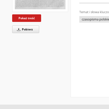
Temat i słowa klucz
Pokaż treść
czasopisma polskie 
Pobierz