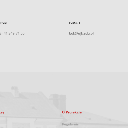
efon
E-Mail
8) 41 349 71 55
buk@ujk.edu.pl
ksy
O Projekcie
Regulamin