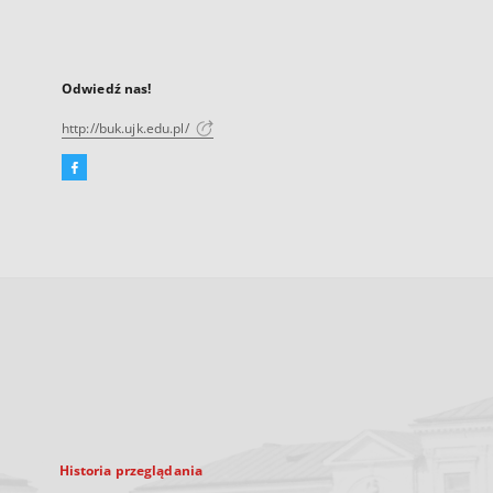
Odwiedź nas!
http://buk.ujk.edu.pl/
Facebook
Link
zewnętrzny,
otworzy
się
w
nowej
karcie
Historia przeglądania