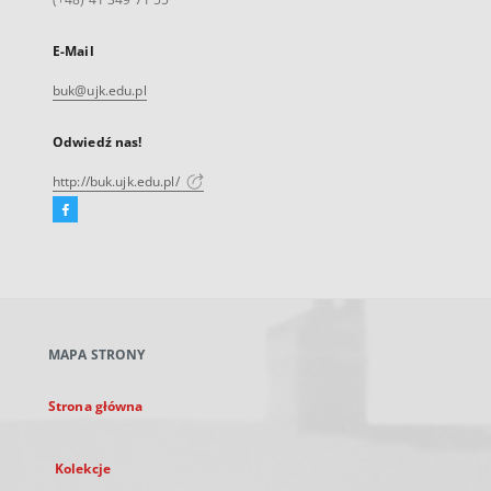
E-Mail
buk@ujk.edu.pl
Odwiedź nas!
http://buk.ujk.edu.pl/
Facebook
Link
zewnętrzny,
otworzy
się
w
nowej
MAPA STRONY
karcie
Strona główna
Kolekcje